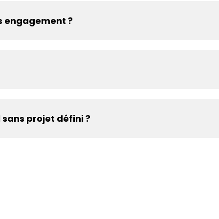
ans engagement ?
étaillé et sans engagement de votre part. Nous nous déplaçon
rées. Pour les projets urgents, n'hésitez pas à nous appeler
sans projet défini ?
hase de réflexion. Contactez-nous pour un échange conseil gr
deau des cookies