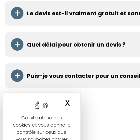
Le devis est-il vraiment gratuit et s
Oui, absolument. Le devis Seka Carrelage est gratuit, d
Quel délai pour obtenir un devis ?
Nous répondons à toutes les demandes sous 24 à 48h ouv
Puis-je vous contacter pour un conseil 
Bien sûr. Nous aimons accompagner nos clients dès la p
X
Masquer le ban
Ce site utilise des
cookies et vous donne le
contrôle sur ceux que
vous souhaitez activer