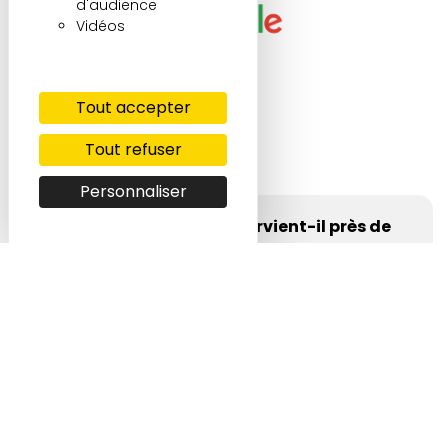
d'audience
Vidéos
Tout accepter
Tout refuser
FAQ
Personnaliser
Seka Carrelage intervient-il près de
chez moi ?
Nous couvrons Albertville et toute la Savoie :
Proposez-vous un devis gratuit pour
Courchevel, Val d'Isère, La Plagne, Les Ménuires,
Bourg-Saint-Maurice et les communes
la pose de carrelage ?
environnantes. Contactez-nous pour vérifier notre
disponibilité sur votre secteur.
Oui, le devis est entièrement gratuit et sans
Intervenez-vous en rénovation
engagement. Appelez le 06 12 65 31 32 ou