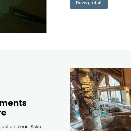
Devis gratuit
ements
re
jection d'eau. Seka