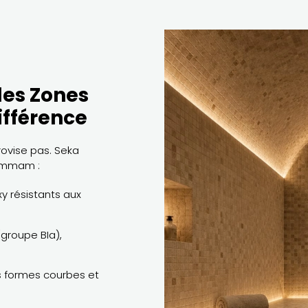
les Zones
ifférence
ovise pas. Seka
hammam :
xy résistants aux
(groupe BIa),
s formes courbes et