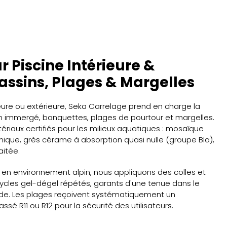
 Piscine Intérieure &
assins, Plages & Margelles
ieure ou extérieure, Seka Carrelage prend en charge la
sin immergé, banquettes, plages de pourtour et margelles.
riaux certifiés pour les milieux aquatiques : mosaïque
mique, grès cérame à absorption quasi nulle (groupe BIa),
aitée.
s en environnement alpin, nous appliquons des colles et
cycles gel-dégel répétés, garants d'une tenue dans le
de. Les plages reçoivent systématiquement un
sé R11 ou R12 pour la sécurité des utilisateurs.