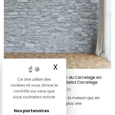
X
Masquer le ban
Rénover sa Salle de Bain avec du Carrelage en
Ce site utilise des
Savoie : le Guide Complet de Seka Carrelage
cookies et vous donne le
Dernière mise à jour : 05/05/2026
contrôle sur ceux que
vous souhaitez activer
La salle de bain est la pièce de la maison qui, en
matière de carrelage, vieillit le plus vite
Nos partenaires